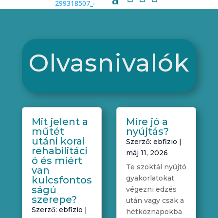
Olvasnivalók
Mit jelent a
Mire jó a
műtét
nyújtás?
utáni korai
Szerző:
ebfizio
|
rehabilitáci
máj 11, 2026
ó és miért
Te szoktál nyújtó
van
gyakorlatokat
kulcsfontos
ságú
végezni edzés
szerepe?
után vagy csak a
Szerző:
ebfizio
|
hétköznapokba