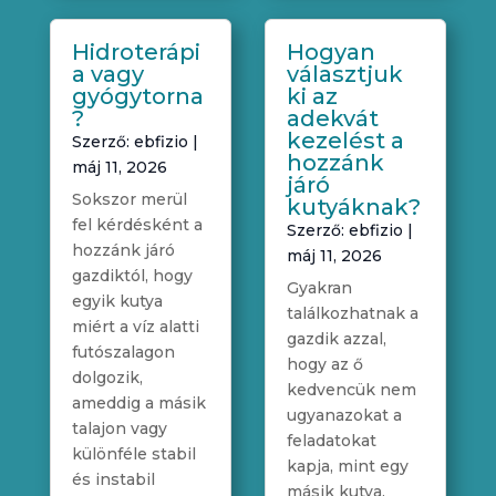
Hidroterápi
Hogyan
a vagy
választjuk
gyógytorna
ki az
?
adekvát
kezelést a
Szerző:
ebfizio
|
hozzánk
máj 11, 2026
járó
Sokszor merül
kutyáknak?
fel kérdésként a
Szerző:
ebfizio
|
hozzánk járó
máj 11, 2026
gazdiktól, hogy
Gyakran
egyik kutya
találkozhatnak a
miért a víz alatti
gazdik azzal,
futószalagon
hogy az ő
dolgozik,
kedvencük nem
ameddig a másik
ugyanazokat a
talajon vagy
feladatokat
különféle stabil
kapja, mint egy
és instabil
másik kutya.