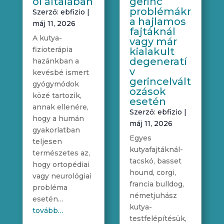
ól általában
gerinc
problémákr
Szerző:
ebfizio
|
a hajlamos
máj 11, 2026
fajtáknál
A kutya-
vagy már
fizioterápia
kialakult
degeneratí
hazánkban a
v
kevésbé ismert
gerincelvált
gyógymódok
ozások
közé tartozik,
esetén
annak ellenére,
Szerző:
ebfizio
|
hogy a humán
máj 11, 2026
gyakorlatban
Egyes
teljesen
kutyafajtáknál-
természetes az,
tacskó, basset
hogy ortopédiai
hound, corgi,
vagy neurológiai
francia bulldog,
probléma
németjuhász
esetén…
kutya-
tovább…
testfelépítésük,