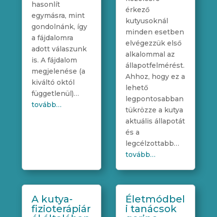
hasonlít
érkező
egymásra, mint
kutyusoknál
gondolnánk, így
minden esetben
a fájdalomra
elvégezzük első
adott válaszunk
alkalommal az
is. A fájdalom
állapotfelmérést.
megjelenése (a
Ahhoz, hogy ez a
kiváltó októl
lehető
függetlenül)…
legpontosabban
tovább…
tükrözze a kutya
aktuális állapotát
és a
legcélzottabb…
tovább…
A kutya-
Életmódbel
fizioterápiár
i tanácsok