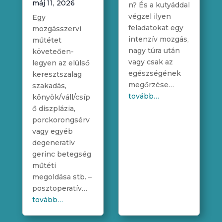
máj 11, 2026
n? És a kutyáddal
végzel ilyen
Egy
feladatokat egy
mozgásszervi
intenzív mozgás,
műtétet
nagy túra után
követeően-
vagy csak az
legyen az elülső
egészségének
keresztszalag
megőrzése…
szakadás,
tovább…
könyök/váll/csíp
ő diszplázia,
porckorongsérv
vagy egyéb
degeneratív
gerinc betegség
műtéti
megoldása stb. –
posztoperatív…
tovább…