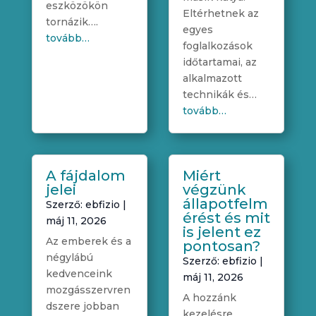
eszközökön
Eltérhetnek az
tornázik….
egyes
tovább…
foglalkozások
időtartamai, az
alkalmazott
technikák és…
tovább…
A fájdalom
Miért
jelei
végzünk
állapotfelm
Szerző:
ebfizio
|
érést és mit
máj 11, 2026
is jelent ez
Az emberek és a
pontosan?
négylábú
Szerző:
ebfizio
|
kedvenceink
máj 11, 2026
mozgásszervren
A hozzánk
dszere jobban
kezelésre