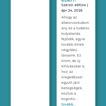
ében?
Szerző:
ebfizio
|
ápr 24, 2026
Ahogy az
állatorvostudom
ány és a tudatos
kutyatartás
fejlődik, egyre
tovább élnek
négylábú
társaink. Ez
öröm, de új
kihívásokat is
hoz: az
öregedéssel
együtt járó
betegségek,
köztük a
kognitív…
tovább…