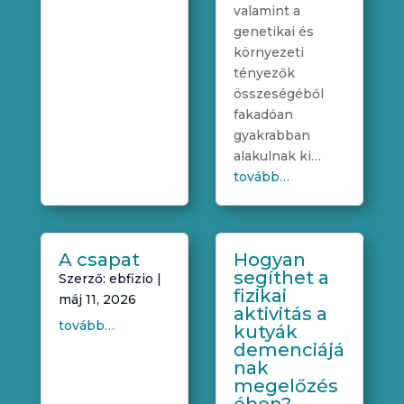
valamint a
genetikai és
környezeti
tényezők
összeségéből
fakadóan
gyakrabban
alakulnak ki…
tovább…
A csapat
Hogyan
segíthet a
Szerző:
ebfizio
|
fizikai
máj 11, 2026
aktivitás a
tovább…
kutyák
demenciájá
nak
megelőzés