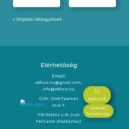
« Régebbi Bejegyzések
Elérhetőség
Email:
ebfizio.hu@gmail.com,
info@ebfizio.hu
Írj
Cím:
nekünk
1048 Falemez
utca 7.
Hírlevél
feliratkozás
1116 Rétköz u.16. (volt
FeliCaVet Állatkórház)