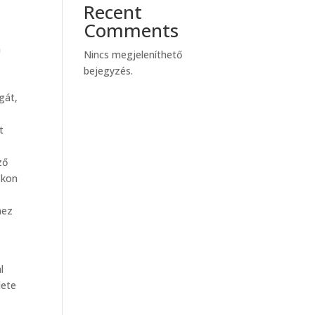
Recent
Comments
a
Nincs megjeleníthető
bejegyzés.
gát,
t
ző
okon
hez
l
lete