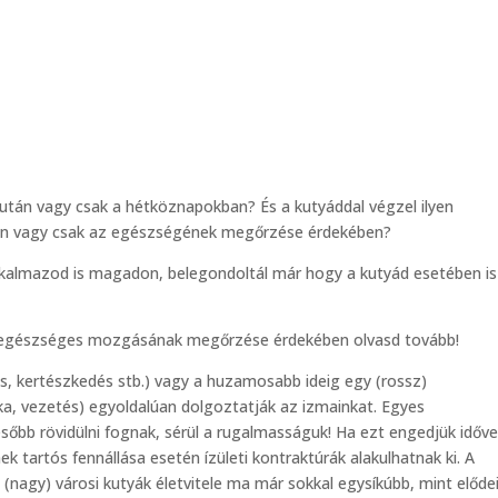
után vagy csak a hétköznapokban? És a kutyáddal végzel ilyen
tán vagy csak az egészségének megőrzése érdekében?
lkalmazod is magadon, belegondoltál már hogy a kutyád esetében is
d egészséges mozgásának megőrzése érdekében olvasd tovább!
ás, kertészkedés stb.) vagy a huzamosabb ideig egy (rossz)
ka, vezetés) egyoldalúan dolgoztatják az izmainkat. Egyes
őbb rövidülni fognak, sérül a rugalmasságuk! Ha ezt engedjük időve
k tartós fennállása esetén ízületi kontraktúrák alakulhatnak ki. A
 (nagy) városi kutyák életvitele ma már sokkal egysíkúbb, mint elődei