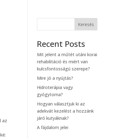
Keresés
Recent Posts
Mit jelent a műtét utáni korai
rehabilitáció és miért van
kulcsfontosságú szerepe?
Mire jó a nyújtás?
Hidroterápia vagy
gyógytorna?
Hogyan választjuk ki az
adekvát kezelést a hozzánk
járó kutyáknak?
l az
A fájdalom jelei
ké: