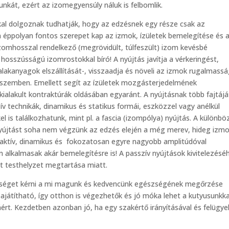
nkát, ezért az izomegyensúly náluk is felbomlik.
kal dolgoznak tudhatják, hogy az edzésnek egy része csak az
en éppolyan fontos szerepet kap az izmok, ízületek bemelegítése és 
izomhosszal rendelkező (megrövidült, túlfeszült) izom kevésbé
 hosszússágú izomrostokkal bíró! A nyújtás javítja a vérkeringést,
salakanyagok elszállítását-, visszaadja és növeli az izmok rugalmassá
el szemben. Emellett segít az ízületek mozgásterjedelmének
alakult kontraktúrák oldásában egyaránt. A nyújtásnak több fajtájá
v technikák, dinamikus és statikus formái, eszközzel vagy anélkül
is találkozhatunk, mint pl. a fascia (izompólya) nyújtás. A különbö
s nyújtást soha nem végzünk az edzés elején a még merev, hideg izm
z aktív, dinamikus és fokozatosan egyre nagyobb amplitúdóval
n alkalmasak akár bemelegítésre is! A passzív nyújtások kivitelezésé
tt testhelyzet megtartása miatt.
ítséget kérni a mi magunk és kedvencünk egészségének megőrzése
ajátítható, így otthon is végezhetők és jó móka lehet a kutyusunkka
t. Kezdetben azonban jó, ha egy szakértő irányításával és felügye