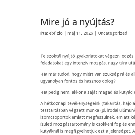
Mire jó a nyújtás?
írta:
ebfizio
|
máj 11, 2026
|
Uncategorized
Te szoktál nyújtó gyakorlatokat végezni edzés 
feladatokat egy intenzív mozgás, nagy túra u
-Ha már tudod, hogy miért van szükség rá és a
ugyanolyan fontos és hasznos dolog?
-Ha pedig nem, akkor a saját magad és kutyá
A hétköznapi tevékenységeink (takarítás, hajol
testtartásban végzett munka (pl. irodai ülőmun
izomcsoportok emiatt megfeszülnek, emiatt kés
ízületi mozgástartomány is csökkeni fog és enne
kutyáknál is megfigyelhetjük ezt a jelenséget. A