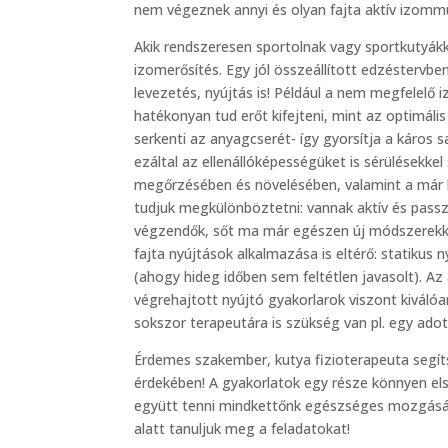
nem végeznek annyi és olyan fajta aktív izommu
Akik rendszeresen sportolnak vagy sportkutyák
izomerősítés. Egy jól összeállított edzéstervb
levezetés, nyújtás is! Például a nem megfelelő 
hatékonyan tud erőt kifejteni, mint az optimális
serkenti az anyagcserét- így gyorsítja a káros 
ezáltal az ellenállóképességüket is sérülésekk
megőrzésében és növelésében, valamint a már ki
tudjuk megkülönböztetni: vannak aktív és passzí
végzendők, sőt ma már egészen új módszerekkel 
fajta nyújtások alkalmazása is eltérő: statiku
(ahogy hideg időben sem feltétlen javasolt). A
végrehajtott nyújtó gyakorlarok viszont kiválóa
sokszor terapeutára is szükség van pl. egy ado
Érdemes szakember, kutya fizioterapeuta seg
érdekében! A gyakorlatok egy része könnyen els
együtt tenni mindkettőnk egészséges mozgásáér
alatt tanuljuk meg a feladatokat!