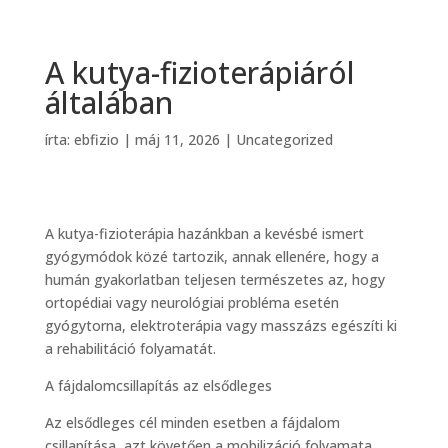
A kutya-fizioterápiáról
általában
írta:
ebfizio
|
máj 11, 2026
|
Uncategorized
A kutya-fizioterápia hazánkban a kevésbé ismert
gyógymódok közé tartozik, annak ellenére, hogy a
humán gyakorlatban teljesen természetes az, hogy
ortopédiai vagy neurológiai probléma esetén
gyógytorna, elektroterápia vagy masszázs egészíti ki
a rehabilitáció folyamatát.
A fájdalomcsillapítás az elsődleges
Az elsődleges cél minden esetben a fájdalom
csillapítása, azt követően a mobilizáció folyamata