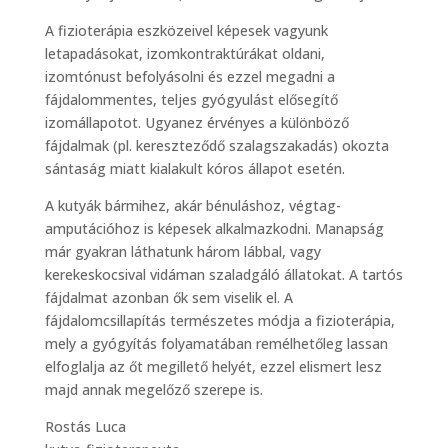
A fizioterápia eszközeivel képesek vagyunk
letapadásokat, izomkontraktúrákat oldani,
izomtónust befolyásolni és ezzel megadni a
fájdalommentes, teljes gyógyulást elősegítő
izomállapotot. Ugyanez érvényes a különböző
fájdalmak (pl. kereszteződő szalagszakadás) okozta
sántaság miatt kialakult kóros állapot esetén.
A kutyák bármihez, akár bénuláshoz, végtag-
amputációhoz is képesek alkalmazkodni. Manapság
már gyakran láthatunk három lábbal, vagy
kerekeskocsival vidáman szaladgáló állatokat. A tartós
fájdalmat azonban ők sem viselik el. A
fájdalomcsillapítás természetes módja a fizioterápia,
mely a gyógyítás folyamatában remélhetőleg lassan
elfoglalja az őt megillető helyét, ezzel elismert lesz
majd annak megelőző szerepe is.
Rostás Luca