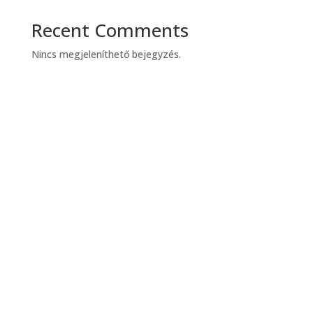
Recent Comments
Nincs megjeleníthető bejegyzés.
Archives
Categories
2026. május
Uncategorized
2026. április