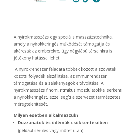
A nyirokmasszázs egy speciális masszázstechnika,
amely a nyirokkeringés működését támogatja és
akárcsak az emberekre, úgy négylábú társainkra is
jótékony hatással lehet.
A nyirokrendszer feladata többek között a szövetek
közötti folyadék elszállítása, az immunrendszer
támogatása és a salakanyagok eltávolítása. A
nyirokmasszázs finom, ritmikus mozdulatokkal serkenti
a nyirokkeringést, ezzel segíti a szervezet természetes
méregtelenítését.
Milyen esetben alkalmazzuk?
Duzzanatok és ödémák csökkentésében
(például sérülés vagy műtét után).