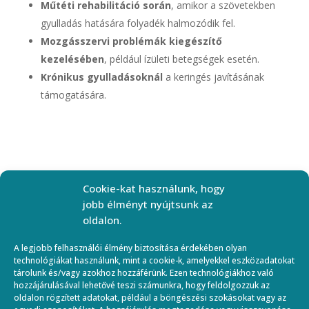
Műtéti rehabilitáció során
, amikor a szövetekben
gyulladás hatására folyadék halmozódik fel.
Mozgásszervi problémák kiegészítő
kezelésében
, például ízületi betegségek esetén.
Krónikus gyulladásoknál
a keringés javításának
támogatására.
Hidroterápia
Cookie-kat használunk, hogy
jobb élményt nyújtsunk az
oldalon.
Elérhetőség
A legjobb felhasználói élmény biztosítása érdekében olyan
technológiákat használunk, mint a cookie-k, amelyekkel eszközadatokat
Email:
tárolunk és/vagy azokhoz hozzáférünk. Ezen technológiákhoz való
hozzájárulásával lehetővé teszi számunkra, hogy feldolgozzuk az
ebfizio.hu@gmail.com,
oldalon rögzített adatokat, például a böngészési szokásokat vagy az
info@ebfizio.hu
Írj