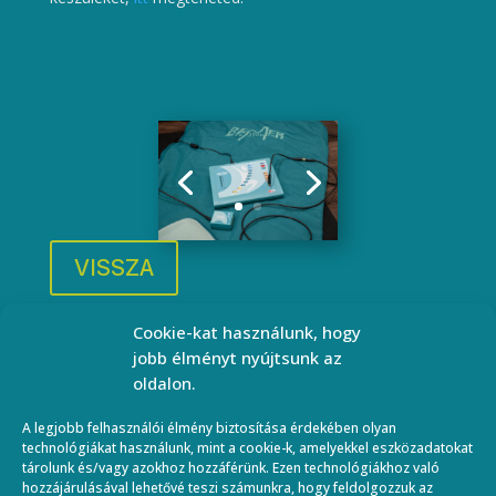
VISSZA
Cookie-kat használunk, hogy
jobb élményt nyújtsunk az
oldalon.
Elérhetőség
A legjobb felhasználói élmény biztosítása érdekében olyan
technológiákat használunk, mint a cookie-k, amelyekkel eszközadatokat
Email:
tárolunk és/vagy azokhoz hozzáférünk. Ezen technológiákhoz való
hozzájárulásával lehetővé teszi számunkra, hogy feldolgozzuk az
ebfizio.hu@gmail.com,