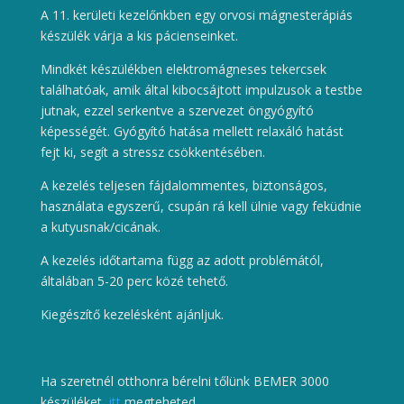
A 11. kerületi kezelőnkben egy orvosi mágnesterápiás
készülék várja a kis pácienseinket.
Mindkét készülékben elektromágneses tekercsek
találhatóak, amik által kibocsájtott impulzusok a testbe
jutnak, ezzel serkentve a szervezet öngyógyító
képességét. Gyógyító hatása mellett relaxáló hatást
fejt ki, segít a stressz csökkentésében.
A kezelés teljesen fájdalommentes, biztonságos,
használata egyszerű, csupán rá kell ülnie vagy feküdnie
a kutyusnak/cicának.
A kezelés időtartama függ az adott problémától,
általában 5-20 perc közé tehető.
Kiegészítő kezelésként ajánljuk.
Ha szeretnél otthonra bérelni tőlünk BEMER 3000
készüléket,
itt
megteheted.