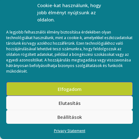
Cookie-kat használunk, hogy
jobb élményt nyújtsunk az
oldalon.
Elérhetőség
A legjobb felhasználói élmény biztosítása érdekében olyan
technológiákat használunk, mint a cookie-k, amelyekkel eszközadatokat
Email:
tárolunk és/vagy azokhoz hozzáférünk. Ezen technológiákhoz való
ebfizio.hu@gmail.com,
hozzájárulásával lehetővé teszi számunkra, hogy feldolgozzuk az
info@ebfizio.hu
oldalon rögzített adatokat, például a böngészési szokásokat vagy az
Írj
egyedi azonosítókat. A hozzájárulás megtagadása vagy visszavonása
Cím:
nekünk
1048 Falemez
hátrányosan befolyásolhatja bizonyos szolgáltatások és funkciók
utca 7.
működését.
Hírlevél
feliratkozás
1116 Rétköz u.16. (volt
FeliCaVet Állatkórház)
Elfogadom
Adatkezelési
Elutasítás
tájékoztató
Copyright © 2026 ebfizio
Minden jog fenntartva
Beállítások
Privacy Statement