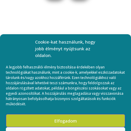
Cookie-kat használunk, hogy
jobb élményt nyújtsunk az
oldalon.
Elérhetőség
A legjobb felhasználói élmény biztosítása érdekében olyan
technológiákat használunk, mint a cookie-k, amelyekkel eszközadatokat
Email:
tárolunk és/vagy azokhoz hozzáférünk. Ezen technológiákhoz való
hozzájárulásával lehetővé teszi számunkra, hogy feldolgozzuk az
ebfizio.hu@gmail.com,
oldalon rögzített adatokat, például a böngészési szokásokat vagy az
info@ebfizio.hu
Írj
egyedi azonosítókat. A hozzájárulás megtagadása vagy visszavonása
hátrányosan befolyásolhatja bizonyos szolgáltatások és funkciók
Cím:
nekünk
1048 Falemez
működését.
utca 7.
Hírlevél
feliratkozás
1116 Rétköz u.16. (volt
Elfogadom
FeliCaVet Állatkórház)