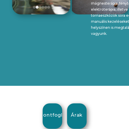
mágnesterápia, fényte
elektroterápia, illetve
tornaeszközök sora eg
manuális kezeléseket
helyszínen
is megtal
vagyunk.
Időpontfoglalás
Árak