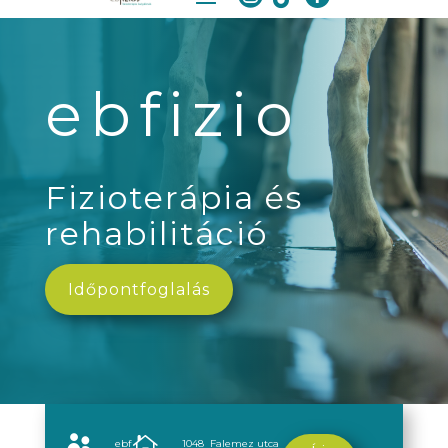
ebfizio
Fizioterápia és
rehabilitáció
Időpontfoglalás


ebf
1048 Falemez utca